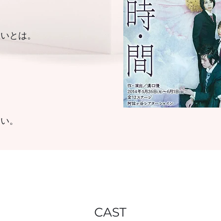
思いとは。
ら
。
さい。
CAST