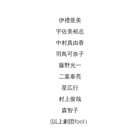
伊禮亜美
宇佐美裕志
中村真由香
羽鳥可奈子
藤野光一
二葉泰亮
星広行
村上俊哉
森智子
(以上劇団fool）