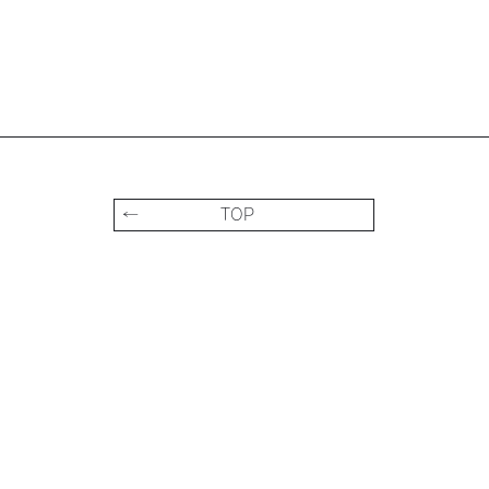
← TOP