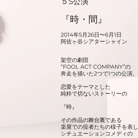
​５S公演
『時・間』
2014年5月26日〜6月1日
阿佐ヶ谷シアターシャイン
架空の劇団
“FOOL ACT COMPANY”の
奔走を描いた2つで1つの公演。
恋愛をテーマとした
純粋で切ないストーリーの
『時』
その作品の舞台裏である
楽屋での役者たちの様子を表
シチュエーションコメディの