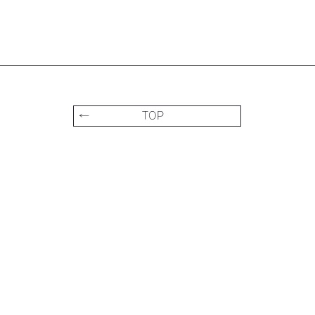
← TOP