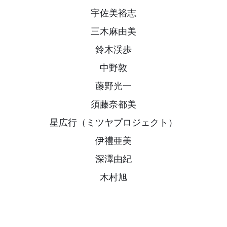
宇佐美裕志
三木麻由美
鈴木渓歩
中野敦
藤野光一
須藤奈都美
星広行（ミツヤプロジェクト）
伊禮亜美
深澤由紀
木村旭