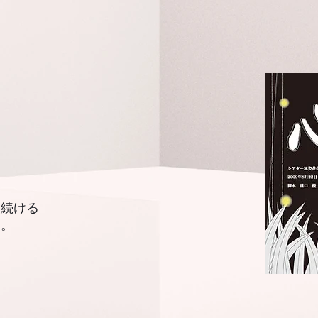
り続ける
た。
く