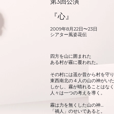
​第3回公演
『心』
2009年8月22日〜23日
シアター風姿花伝
四方を山に囲まれた
ある村が霧に覆われた。
その村には遥か昔から村を守
東西南北の４人の山の神がい
しかし、霧が晴れることはな
人々は一つの考えを導く。
霧は力を無くした山の神…
「禍人」のせいであると。