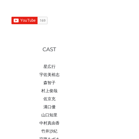
CAST
星広行
宇佐美裕志
森智子
村上俊哉
佐京充
溝口優
山口知里
中村真由香
竹井沙紀