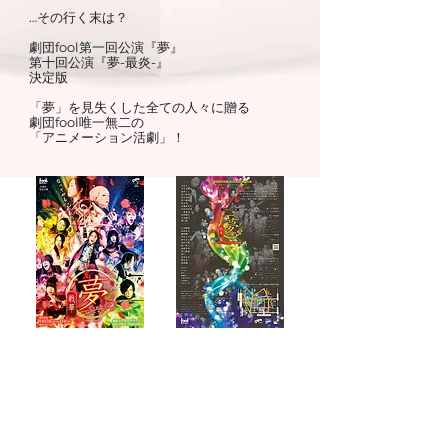
…その行く末は？
劇団fool第一回公演『夢』
第十回公演『夢-最炎-』
決定版
「夢」を見失くした全ての人々に贈る
劇団fool唯一無二の
「アニメーション活劇」！