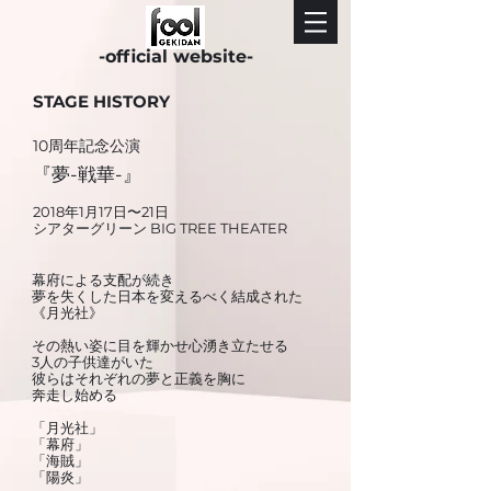
-official website-
STAGE HISTORY
10周年記念公演
『夢-戦華-』
2018年1月17日〜21日
シアターグリーン BIG TREE THEATER
幕府による支配が続き
夢を失くした日本を変えるべく結成された
《月光社》
その熱い姿に目を輝かせ心湧き立たせる
3人の子供達がいた
彼らはそれぞれの夢と正義を胸に
奔走し始める
「月光社」
「幕府」
「海賊」
「陽炎」