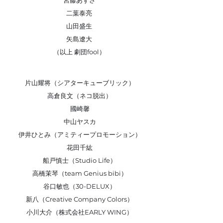
宮藤あずさ
二葉泰亮
山田盛生
矢島遼大
（以上 劇団fool）
片山耀将（シアターキューブリック）
高倉良文（ネコ脱出）
國崎馨
中山ヤスカ
伊井ひとみ（アミティープロモーション）
花田千紘
船戸慎士（Studio Life）
高橋茉琴（team Genius bibi）
谷口敏也（30-DELUX）
新八（Creative Company Colors）
小川大介（株式会社EARLY WING）