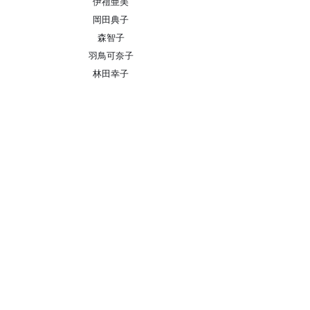
伊禮亜美
岡田典子
森智子
羽鳥可奈子
林田幸子
鈴木渓歩
← TOP
​follow us