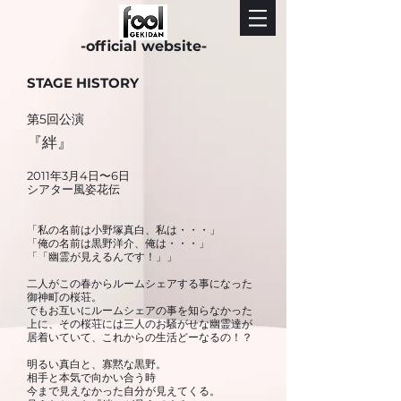
-official website-
STAGE HISTORY
​第5回公演
『絆』
2011年3月4日〜6日
シアター風姿花伝
「私の名前は小野塚真白、私は・・・」
「俺の名前は黒野洋介、俺は・・・」
「「幽霊が見えるんです！」」
二人がこの春からルームシェアする事になった
御神町の桜荘。
でもお互いにルームシェアの事を知らなかった
上に、その桜荘には三人のお騒がせな幽霊達が
居着いていて、これからの生活どーなるの！？
明るい真白と、寡黙な黒野。
相手と本気で向かい合う時
今まで見えなかった自分が見えてくる。