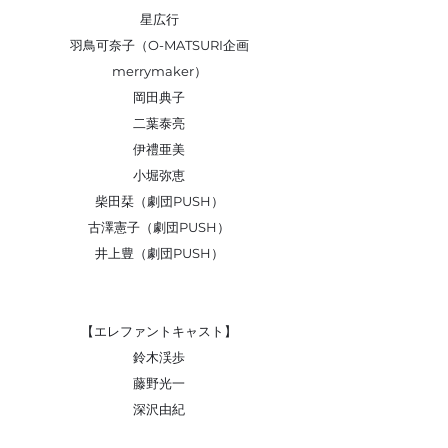
星広行
羽鳥可奈子（O-MATSURI企画
merrymaker）
岡田典子
二葉泰亮
伊禮亜美
小堀弥恵
柴田栞（劇団PUSH）
古澤憲子（劇団PUSH）
井上豊（劇団PUSH）
【エレファントキャスト】
鈴木渓歩
藤野光一
深沢由紀