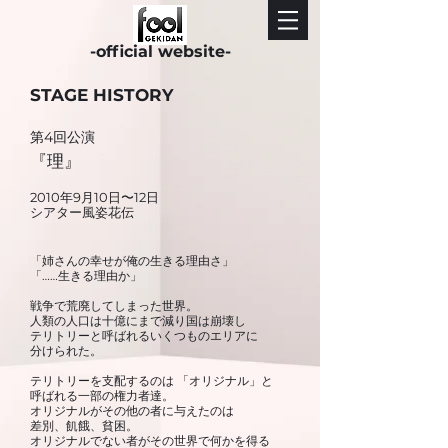
-official website-
STAGE HISTORY
​第4回公演
『理』
2010年9月10日〜12日
シアター風姿花伝
「姉さんの幸せが俺の生きる理由さ」
「……生きる理由か」
戦争で荒廃してしまった世界。
人類の人口は十億にまで減り国は崩壊し
テリトリーと呼ばれるいくつものエリアに
分けられた。
テリトリーを支配するのは 「オリジナル」と
呼ばれる一部の権力者達。
オリジナルがその他の者に与えたのは
差別、飢餓、貧困。
オリジナルでない者がその世界で何かを得る