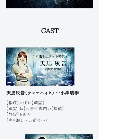
CAST
天馬灰音（テンマハイネ） …小澤瑞季
【桜荘】に住む【幽霊】
【幽霊・妖】の事件専門の【探偵】
【静寂】を追う
「声を聴け…お前の…」