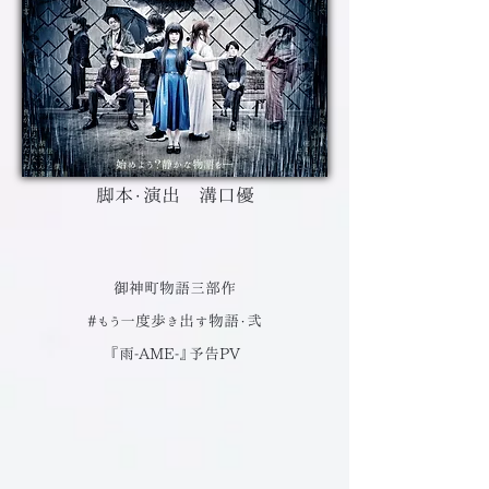
脚本・演出 溝口優
御神町物語三部作
#もう一度歩き出す物語・弐
『雨-AME-』予告PV