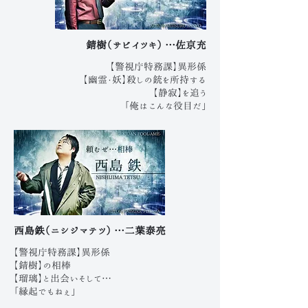
錆樹（サビイツキ） …佐京充
【警視庁特務課】異形係
【幽霊・妖】殺しの銃を所持する
【静寂】を追う
「俺はこんな役目だ」
西島鉄（ニシジマテツ） …二葉泰亮
【警視庁特務課】異形係
【錆樹】の相棒
【瑠璃】と出会いそして…
「縁起でもねぇ」