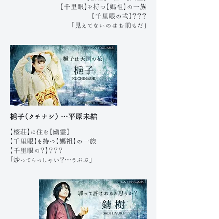
【千里眼】を持つ【媽祖】の一族
【千里眼の弍】？？？
「見えてないのはお前もだ」
梔子（クチナシ） …平原未結
【桜荘】に住む【幽霊】
【千里眼】を持つ【媽祖】の一族
【千里眼の？】？？？
「炒ってらっしゃい？…うぷぷ」