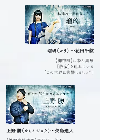
瑠璃（ルリ）
…花田千紘
【御神町】に来た異形
【静寂】を連れている
「この世界に復讐しましょ？」
上野 勝（カミノ ショウ）…矢島遼大