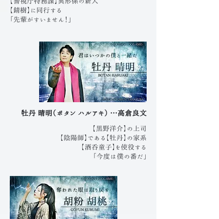
【警視庁特務課】異形係の新人
【錆樹】に同行する
「先輩がすいません！」
牡丹 晴明（ボタン ハルアキ） …高倉良文
【黒野洋介】の上司
【陰陽師】である【牡丹】の家系
【酒呑童子】を使役する
「今度は僕の
番だ」