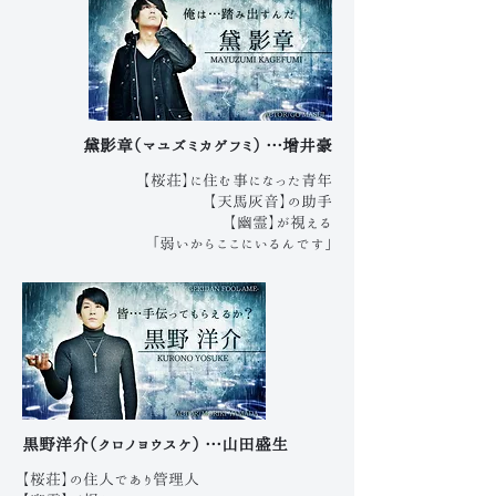
黛影章（マユズミカゲフミ） …增井豪
【桜荘】に住む事になった青年
【天馬灰音】の助手
【幽霊】が視える
「弱いからここにいるんです」
黒野洋介（クロノヨウスケ） …山田盛生
【桜荘】の住人であり管理人