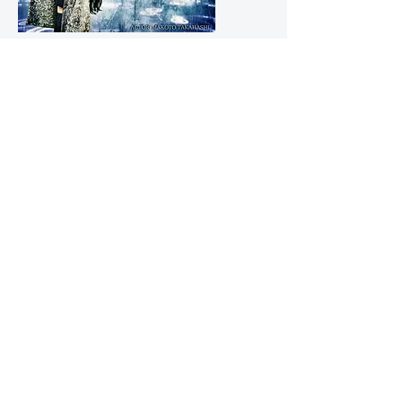
胡粉 胡桃（ゴフン クルミ） …高橋茉琴
【御神町】に来た【隻眼の祓い屋】
【片目の妖怪】を探索中
【片目】は呪われている
「わっちゃ気が短いからの」
胡粉（ゴフン）テラコッタ …松原瑚春
【胡粉胡桃】の妹
【魂】の入れ物？
【喜怒哀楽】の感情を失っている？
「何が知りたいの？」