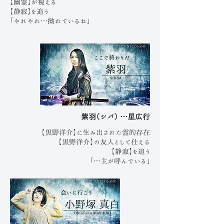
【幽霊】が視える
【静寂】を追う
「やれやれ…拗れているね」
紫羽（シバ） …星広行
【黒野洋介】に生み出された霊的存在
【黒野洋介】の友人として仕える
【静寂】を追う
「…主が呼んでいる」