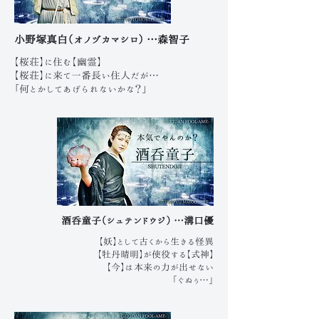
小野塚真白（オノヅカマシロ） …森智子
【桜荘】に住む【幽霊】
【桜荘】に来て一番長い住人だが…
「何とかしてあげられないかな？」
酒呑童子（シュテンドウジ） …溝口優
【妖】として古くから生きる怪異
【牡丹晴明】が使役する【式神】
【今】は本来の力が出せない
「ぐぬぅ…」