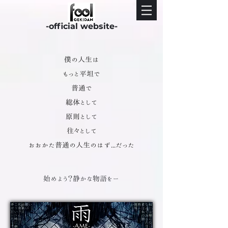
-official website-
僕の人生は
もっと平坦で
普通で
総体として
原則として
往々として
おおかた普通の人生のはず...だった
始めよう？静かな物語をー