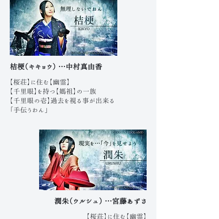
桔梗（キキョウ） …中村真由香
【桜荘】に住む【幽霊】
【千里眼】を持つ【媽祖】の一族
【千里眼の壱】過去を視る事が出来る
「手伝うわん」
潤朱（ウルシュ） …宮藤あずさ
【桜荘】に住む【幽霊】