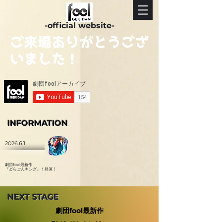
-official website-
​ご来場ありがとうござ
いました！
INFORMATION
2026.6.1
劇団fool最新作
『どらごんキング』！
終演！
NEXT STAGE
劇団fool最新作