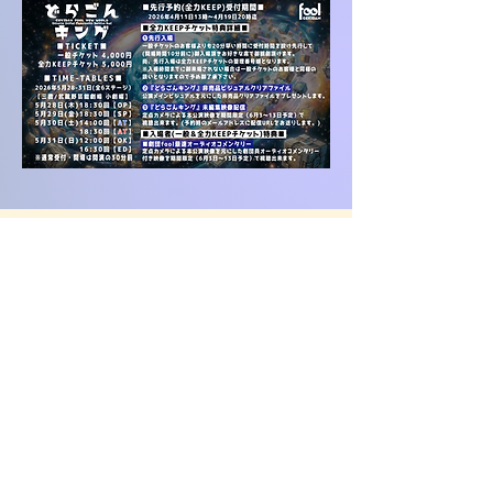
​​劇団fool
OFFICIAL BLOG
​​YOUTUBE
​劇団foolアーカイブ
​​劇団fool
ILLUSTRATION
GALLERY
by azun